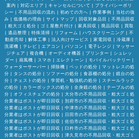
案内
|
対応エリア
|
キャンセルについて
|
プライバシーポリ
シー
|
不用品回収の流れ
|
初めての方へ
|
作業事例
|
当社の強
み
|
低価格の理由
|
サイトマップ
|
回収対象品目
|
不用品回収
|
粗大ゴミ処分
|
ゴミ屋敷片付け
|
家具回収
|
廃品回収
|
買取
|
遺品整理
|
特殊清掃
|
リフォーム
|
ハウスクリーニング
|
不
動産売却
|
解体工事
|
法人向けサービス
|
家電回収
|
冷蔵庫
|
洗濯機
|
テレビ
|
エアコン
|
パソコン
|
電子レンジ
|
マッサー
ジチェア
|
複合機
|
オーディオ機器
|
プリンター
|
シュレッ
ダー
|
扇風機
|
スマホ
|
エレクトーン
|
モバイルバッテリー
|
ウォーターサーバー
|
掃除機
|
ベッドの処分
|
マットレスの処
分
|
タンスの処分
|
ソファーの処分
|
食器棚の処分
|
鏡台の処
分
|
チェストの処分
|
学習机・勉強机の処分
|
スチールラック
の処分
|
カラーボックスの処分
|
全身鏡の処分
|
テーブルの処
分
|
オフィスチェアの処分
|
大分市の不用品回収・粗大ゴミ処
分業者はポストが即日回収
|
別府市の不用品回収・粗大ゴミ処
分業者はポストが即日回収
|
中津市の不用品回収・粗大ゴミ処
分業者はポストが即日回収
|
日田市の不用品回収・粗大ゴミ処
分業者はポストが即日回収
|
佐伯市の不用品回収・粗大ゴミ処
分業者はポストが即日回収
|
臼杵市の不用品回収・粗大ゴミ処
分業者はポストが即日回収
|
津久見市の不用品回収・粗大ゴミ