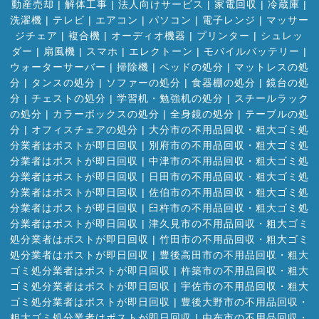
動産売却
|
解体工事
|
法人向けサービス
|
家電回収
|
冷蔵庫
|
洗濯機
|
テレビ
|
エアコン
|
パソコン
|
電子レンジ
|
マッサー
ジチェア
|
複合機
|
オーディオ機器
|
プリンター
|
シュレッ
ダー
|
扇風機
|
スマホ
|
エレクトーン
|
モバイルバッテリー
|
ウォーターサーバー
|
掃除機
|
ベッドの処分
|
マットレスの処
分
|
タンスの処分
|
ソファーの処分
|
食器棚の処分
|
鏡台の処
分
|
チェストの処分
|
学習机・勉強机の処分
|
スチールラック
の処分
|
カラーボックスの処分
|
全身鏡の処分
|
テーブルの処
分
|
オフィスチェアの処分
|
大分市の不用品回収・粗大ゴミ処
分業者はポストが即日回収
|
別府市の不用品回収・粗大ゴミ処
分業者はポストが即日回収
|
中津市の不用品回収・粗大ゴミ処
分業者はポストが即日回収
|
日田市の不用品回収・粗大ゴミ処
分業者はポストが即日回収
|
佐伯市の不用品回収・粗大ゴミ処
分業者はポストが即日回収
|
臼杵市の不用品回収・粗大ゴミ処
分業者はポストが即日回収
|
津久見市の不用品回収・粗大ゴミ
処分業者はポストが即日回収
|
竹田市の不用品回収・粗大ゴミ
処分業者はポストが即日回収
|
豊後高田市の不用品回収・粗大
ゴミ処分業者はポストが即日回収
|
杵築市の不用品回収・粗大
ゴミ処分業者はポストが即日回収
|
宇佐市の不用品回収・粗大
ゴミ処分業者はポストが即日回収
|
豊後大野市の不用品回収・
粗大ゴミ処分業者はポストが即日回収
|
由布市の不用品回収・