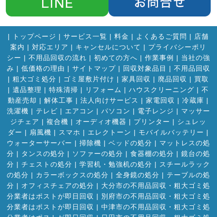
|
トップページ
|
サービス一覧
|
料金
|
よくあるご質問
|
店舗
案内
|
対応エリア
|
キャンセルについて
|
プライバシーポリ
シー
|
不用品回収の流れ
|
初めての方へ
|
作業事例
|
当社の強
み
|
低価格の理由
|
サイトマップ
|
回収対象品目
|
不用品回収
|
粗大ゴミ処分
|
ゴミ屋敷片付け
|
家具回収
|
廃品回収
|
買取
|
遺品整理
|
特殊清掃
|
リフォーム
|
ハウスクリーニング
|
不
動産売却
|
解体工事
|
法人向けサービス
|
家電回収
|
冷蔵庫
|
洗濯機
|
テレビ
|
エアコン
|
パソコン
|
電子レンジ
|
マッサー
ジチェア
|
複合機
|
オーディオ機器
|
プリンター
|
シュレッ
ダー
|
扇風機
|
スマホ
|
エレクトーン
|
モバイルバッテリー
|
ウォーターサーバー
|
掃除機
|
ベッドの処分
|
マットレスの処
分
|
タンスの処分
|
ソファーの処分
|
食器棚の処分
|
鏡台の処
分
|
チェストの処分
|
学習机・勉強机の処分
|
スチールラック
の処分
|
カラーボックスの処分
|
全身鏡の処分
|
テーブルの処
分
|
オフィスチェアの処分
|
大分市の不用品回収・粗大ゴミ処
分業者はポストが即日回収
|
別府市の不用品回収・粗大ゴミ処
分業者はポストが即日回収
|
中津市の不用品回収・粗大ゴミ処