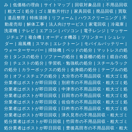
み
|
低価格の理由
|
サイトマップ
|
回収対象品目
|
不用品回収
|
粗大ゴミ処分
|
ゴミ屋敷片付け
|
家具回収
|
廃品回収
|
買取
|
遺品整理
|
特殊清掃
|
リフォーム
|
ハウスクリーニング
|
不
動産売却
|
解体工事
|
法人向けサービス
|
家電回収
|
冷蔵庫
|
洗濯機
|
テレビ
|
エアコン
|
パソコン
|
電子レンジ
|
マッサー
ジチェア
|
複合機
|
オーディオ機器
|
プリンター
|
シュレッ
ダー
|
扇風機
|
スマホ
|
エレクトーン
|
モバイルバッテリー
|
ウォーターサーバー
|
掃除機
|
ベッドの処分
|
マットレスの処
分
|
タンスの処分
|
ソファーの処分
|
食器棚の処分
|
鏡台の処
分
|
チェストの処分
|
学習机・勉強机の処分
|
スチールラック
の処分
|
カラーボックスの処分
|
全身鏡の処分
|
テーブルの処
分
|
オフィスチェアの処分
|
大分市の不用品回収・粗大ゴミ処
分業者はポストが即日回収
|
別府市の不用品回収・粗大ゴミ処
分業者はポストが即日回収
|
中津市の不用品回収・粗大ゴミ処
分業者はポストが即日回収
|
日田市の不用品回収・粗大ゴミ処
分業者はポストが即日回収
|
佐伯市の不用品回収・粗大ゴミ処
分業者はポストが即日回収
|
臼杵市の不用品回収・粗大ゴミ処
分業者はポストが即日回収
|
津久見市の不用品回収・粗大ゴミ
処分業者はポストが即日回収
|
竹田市の不用品回収・粗大ゴミ
処分業者はポストが即日回収
|
豊後高田市の不用品回収・粗大