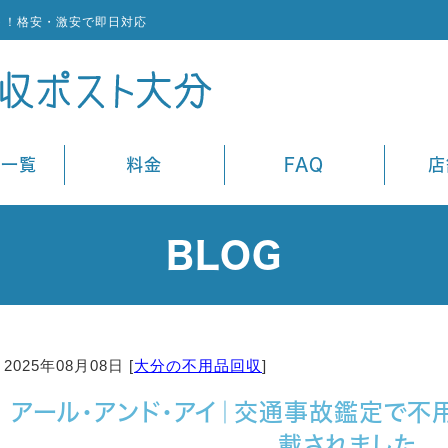
ト！格安・激安で即日対応
ス一覧
料金
FAQ
店
BLOG
2025年08月08日 [
大分の不用品回収
]
アール・アンド・アイ｜交通事故鑑定で不
載されました。