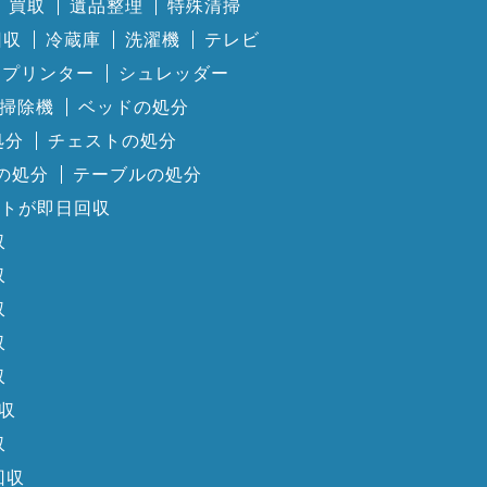
買取
遺品整理
特殊清掃
回収
冷蔵庫
洗濯機
テレビ
プリンター
シュレッダー
掃除機
ベッドの処分
処分
チェストの処分
の処分
テーブルの処分
トが即日回収
収
収
収
収
収
収
収
回収